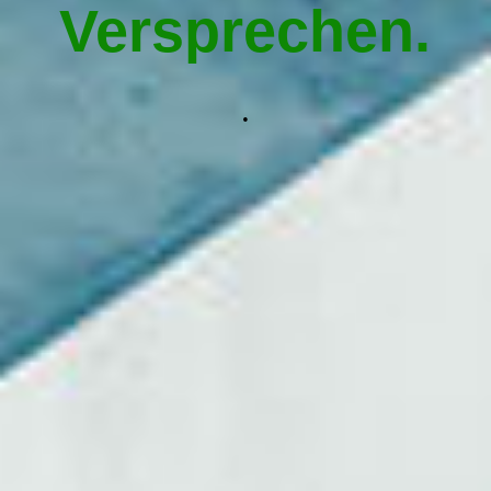
Hausmeisterservice Traunstein
Versprechen.
Kontakt aufnehmen
.
Impressum
AGB / Datenschutz
Widerrufsbelehrung