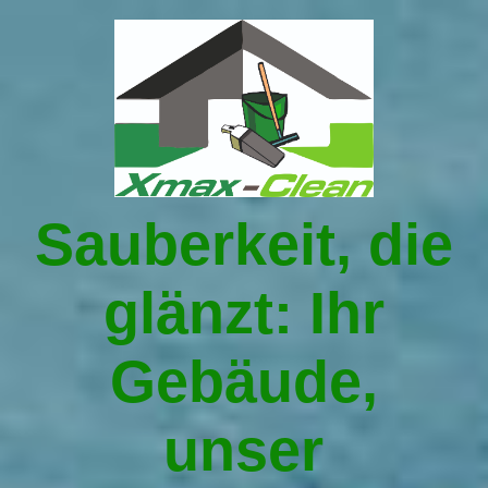
Startseite
Leistungen
Sauberkeit, die
Über uns
glänzt: Ihr
Gebäudereinigung in Traunstein
Gebäude,
Umzüge in Traunstein
unser